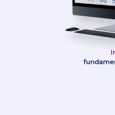
I
fundamen