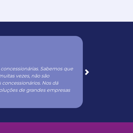
Fernanda 
Digital Dea
de concessionárias. Sabemos que
“O Programa 
Next
muitas vezes, não são
contar com 
s concessionários. Nos dá
as necessida
 soluções de grandes empresas