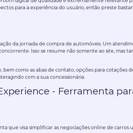
om digital de qualidade é extremamente relevante para 
ctos para a experiência do usuário, então preste bastan
ização da jornada de compra de automóveis.
Um atendimen
concorrente.
Isso se resume não somente ao site, mas ta
e, bem como as abas de contato, opções para cotações d
interagindo com a sua concessionária.
Experience - Ferramenta para
ta que visa simplificar as negociações online de carros 