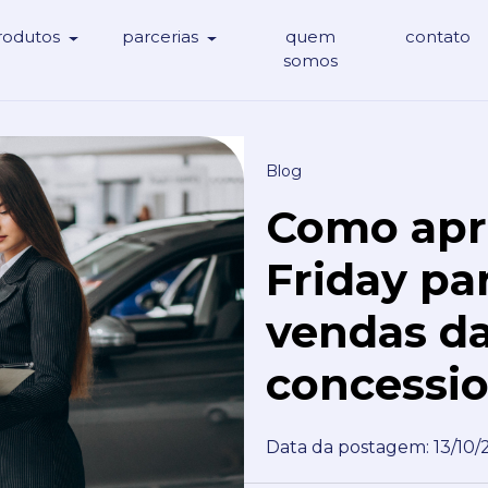
rodutos
parcerias
quem
contato
somos
Blog
Como apro
Friday pa
vendas da
concessio
Data da postagem: 13/10/