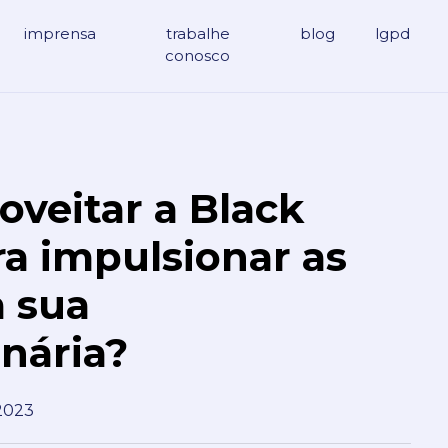
imprensa
trabalhe
blog
lgpd
conosco
veitar a Black
ra impulsionar as
 sua
nária?
2023