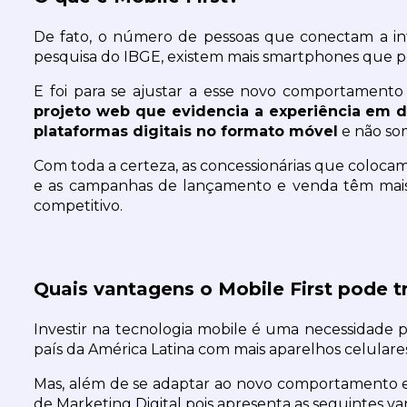
De fato, o número de pessoas que conectam a inte
pesquisa do IBGE, existem mais smartphones que pe
E foi para se ajustar a esse novo comportamento q
projeto web que evidencia a experiência em di
plataformas digitais no formato móvel
 e não so
Com toda a certeza, as concessionárias que colocam d
e as campanhas de lançamento e venda têm mais vi
competitivo.
Quais vantagens o Mobile First pode t
Investir na tecnologia mobile é uma necessidade par
país da América Latina com mais aparelhos celula
Mas, além de se adaptar ao novo comportamento e m
de Marketing Digital pois apresenta as seguintes v