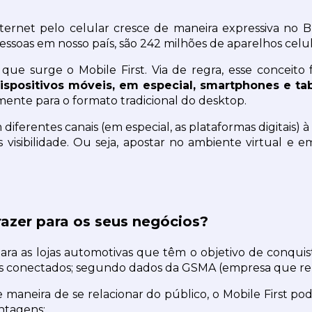
rnet pelo celular cresce de maneira expressiva no Br
ssoas em nosso país, são 242 milhões de aparelhos celul
ue surge o Mobile First. Via de regra, esse conceito f
spositivos móveis, em especial, smartphones e tab
mente para o formato tradicional do desktop.
iferentes canais (em especial, as plataformas digitais) à
sibilidade. Ou seja, apostar no ambiente virtual e em 
razer para os seus negócios?
a as lojas automotivas que têm o objetivo de conquistar 
res conectados; segundo dados da GSMA (empresa que r
aneira de se relacionar do público, o Mobile First pod
antagens: