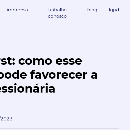
imprensa
trabalhe
blog
lgpd
conosco
rst: como esse
pode favorecer a
ssionária
/2023